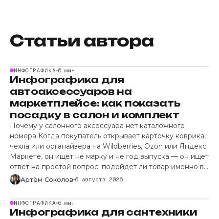
Статьи автора
ИНФОГРАФИКА
6 мин
Инфографика для
автоаксессуаров на
маркетплейсе: как показать
посадку в салон и комплект
Почему у салонного аксессуара нет каталожного
номера Когда покупатель открывает карточку коврика,
чехла или органайзера на Wildberries, Ozon или Яндекс
Маркете, он ищет не марку и не год выпуска — он ищет
ответ на простой вопрос: подойдёт ли товар именно в
его салон. Здесь и рождается путаница: инфографика
Артём Соколов
6 августа 2026
для автоаксессуаров на
ИНФОГРАФИКА
6 мин
Инфографика для сантехники