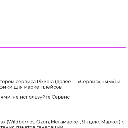
ром сервиса PixSora (далее — «Сервис», «мы») и
афики для маркетплейсов.
ями, не используйте Сервис.
(Wildberries, Ozon, Мегамаркет, Яндекс.Маркет) с
етения пакетов генераций.