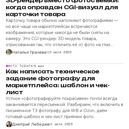
3D-рендер вместо фотосъёмки:
когда оправдан CGI-визуал для
карточки товара
Карточку товара обычно наполняют фотографиями —
но всё чаще на маркетплейсах встречаются
изображения, которые никогда не были сняты на
камеру. Это CGI-рендер: 3D-модель товара,
отрисованная так, что отличить её от фото на глаз
почти невозможно. Вопрос не в том, «можно ли»
Наталья Грачёва
19 июля 2026
использовать рендер вместо съёмки — а в том, когда
ФОТО ТОВАРА
8 мин
Как написать техническое
задание фотографу для
маркетплейса: шаблон и чек-
лист
Устное «сфотографируйте покрасивее» почти всегда
заканчивается пересъёмкой. Разбираем, что включить в
письменное ТЗ фотографу для WB и Ozon, даём
готовый шаблон и чек-лист приёмки фото.
Дмитрий Лебедев
2 июля 2026