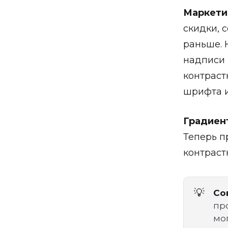
Маркети
скидки, 
раньше. 
надписи 
контраст
шрифта и 
Градиен
Теперь п
контраст
💡
Сов
пр
мо