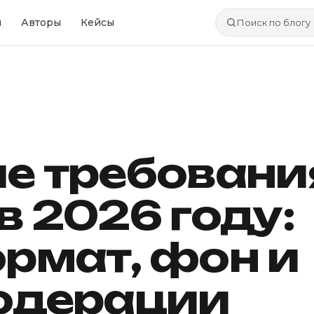
и
Авторы
Кейсы
Поиск по блогу
ие требовани
в 2026 году:
рмат, фон и
модерации