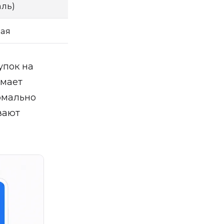
аль)
ая
упок на
имает
рмально
вают