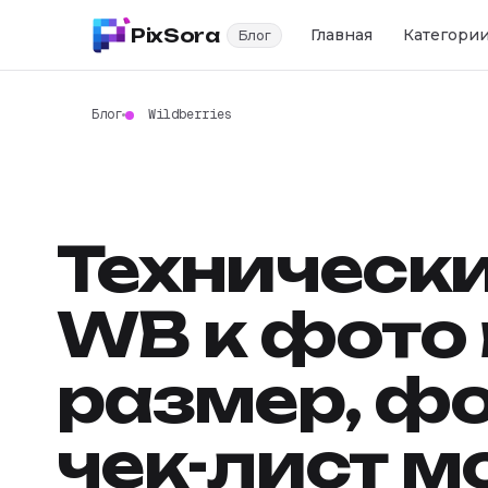
PixSora
Главная
Категори
Блог
Блог
Wildberries
Техническ
WB к фото 
размер, фо
чек-лист 