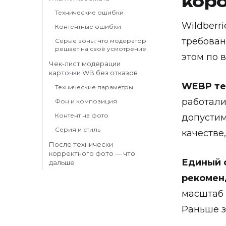
коро
Технические ошибки
Wildberr
Контентные ошибки
требован
Серые зоны: что модератор
решает на своё усмотрение
этом по в
Чек-лист модерации
карточки WB без отказов
WEBP те
Технические параметры
работали
Фон и композиция
Контент на фото
допустим
Серия и стиль
качестве
После технически
корректного фото — что
Единый с
дальше
рекомен
масштаб 
Раньше з