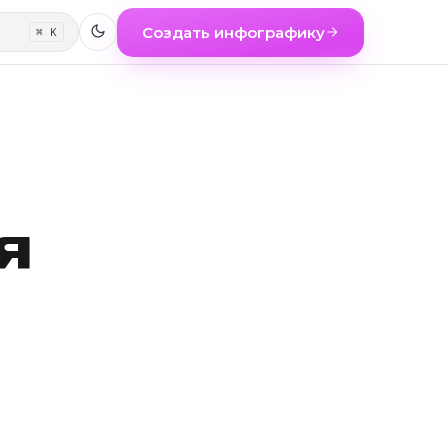
Создать инфографику
⌘ K
я