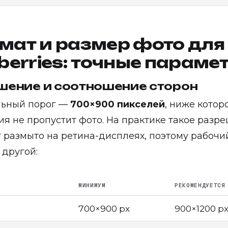
мат и размер фото для
berries: точные параме
шение и соотношение сторон
ьный порог —
700×900 пикселей
, ниже котор
я не пропустит фото. На практике такое разр
 размыто на ретина-дисплеях, поэтому рабочи
 другой:
МИНИМУМ
РЕКОМЕНДУЕТСЯ
700×900 px
900×1200 p