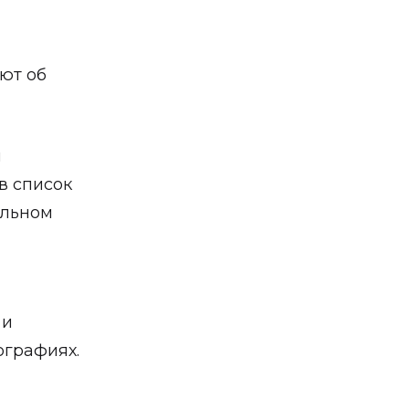
ют об
ы
в список
альном
 и
ографиях.