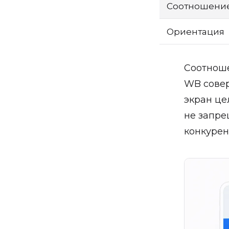
Соотношение
Ориентация
Соотноше
WB совер
экран це
не запре
конкурен