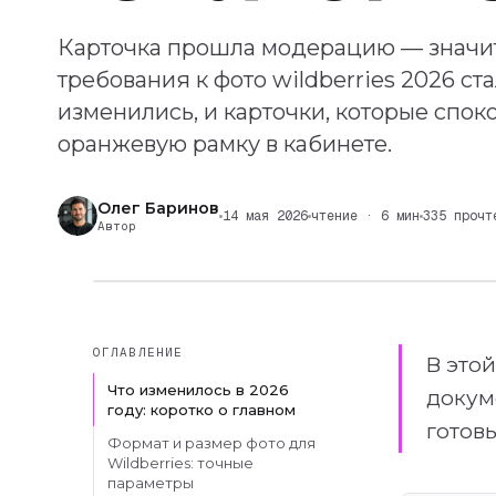
Карточка прошла модерацию — значит
требования к фото wildberries 2026 ст
изменились, и карточки, которые спок
оранжевую рамку в кабинете.
Олег Баринов
14 мая 2026
чтение · 6 мин
335 прочт
Автор
ОГЛАВЛЕНИЕ
В это
Что изменилось в 2026
докум
году: коротко о главном
готов
Формат и размер фото для
Wildberries: точные
параметры