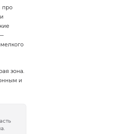
 про
 и
лкие
 —
 мелкого
ая зона.
тонным и
асть
а.