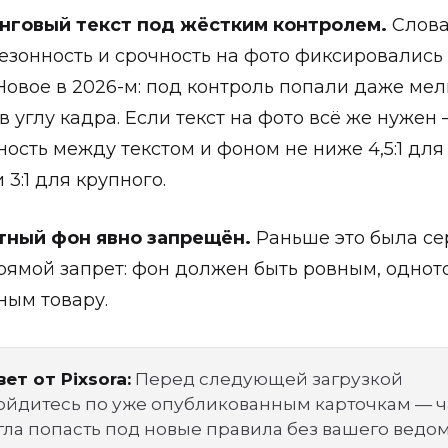
нговый текст под жёстким контролем.
Слова
сезонность и срочность на фото фиксировались
Новое в 2026-м: под контроль попали даже ме
в углу кадра. Если текст на фото всё же нужен
ность между текстом и фоном не ниже 4,5:1 для
3:1 для крупного.
тный фон явно запрещён.
Раньше это была сер
рямой запрет: фон должен быть ровным, одно
ным товару.
ет от Pixsora:
Перед следующей загрузкой
ойдитесь по уже опубликованным карточкам — ч
гла попасть под новые правила без вашего ведом