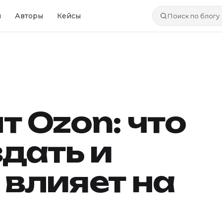
и
Авторы
Кейсы
Поиск по блогу
т Ozon: что
здать и
 влияет на