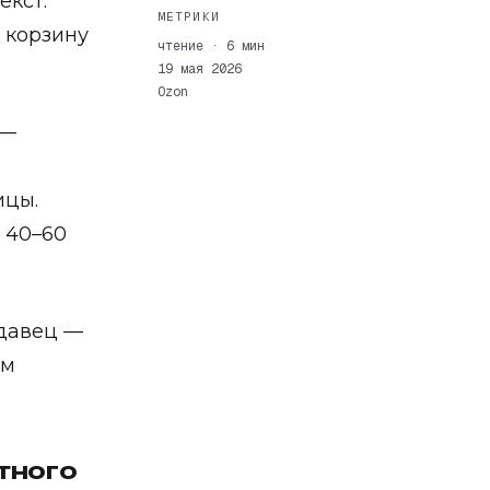
екст.
МЕТРИКИ
в корзину
чтение · 6 мин
19 мая 2026
Ozon
 —
ицы.
а 40–60
давец —
ом
тного