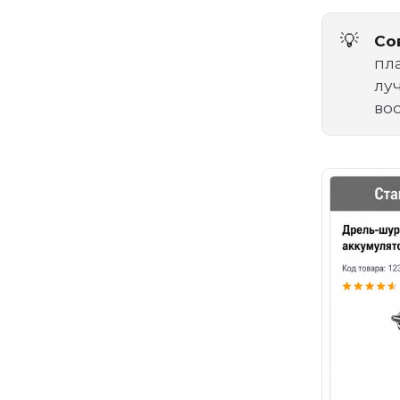
💡
Со
пл
лу
во