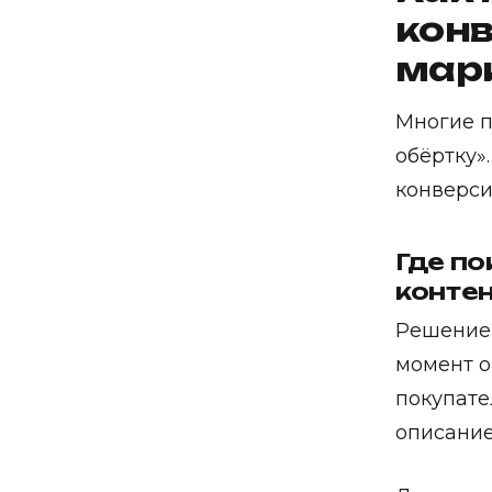
конв
мар
Многие п
обёртку»
конверси
Где по
конте
Решение 
момент о
покупате
описание