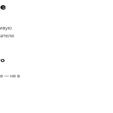
не
сивую
ателя:
го
е — не в
м