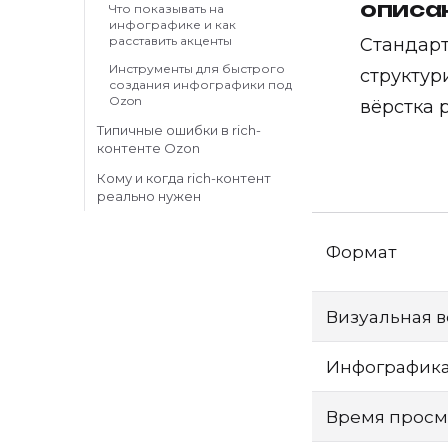
описа
Что показывать на
инфографике и как
расставить акценты
Стандарт
Инструменты для быстрого
структур
создания инфографики под
Ozon
вёрстка 
Типичные ошибки в rich-
контенте Ozon
Кому и когда rich-контент
реально нужен
Формат
Визуальная в
Инфографик
Время просм