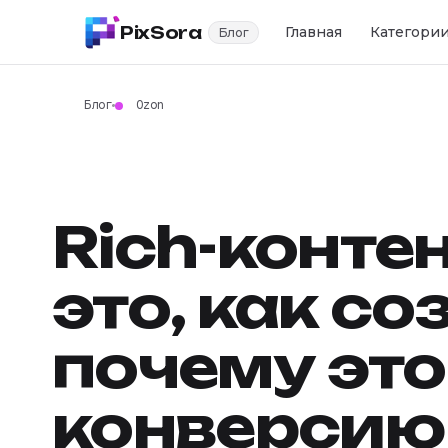
PixSora
Главная
Категори
Блог
Блог
Ozon
Rich-контен
это, как со
почему это
конверсию