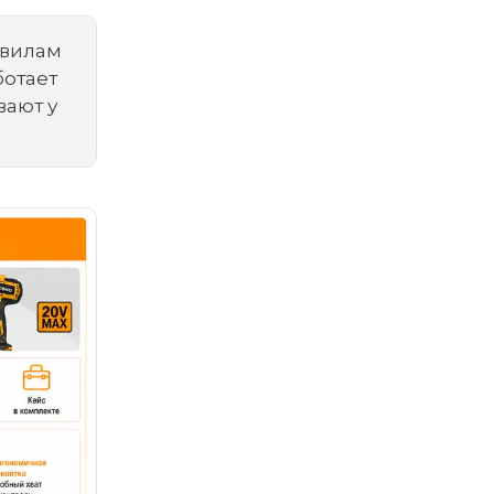
авилам
ботает
вают у