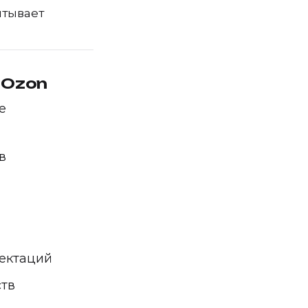
итывает
а Ozon
е
в
ектаций
тв