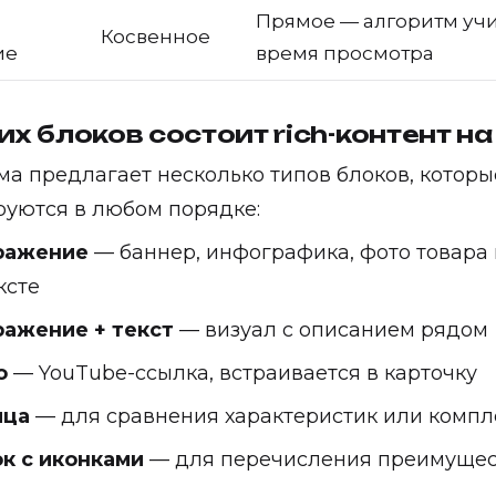
Прямое — алгоритм уч
Косвенное
ие
время просмотра
их блоков состоит rich-контент н
а предлагает несколько типов блоков, которы
уются в любом порядке:
ражение
— баннер, инфографика, фото товара 
ксте
ажение + текст
— визуал с описанием рядом
о
— YouTube-ссылка, встраивается в карточку
ица
— для сравнения характеристик или компл
к с иконками
— для перечисления преимущес