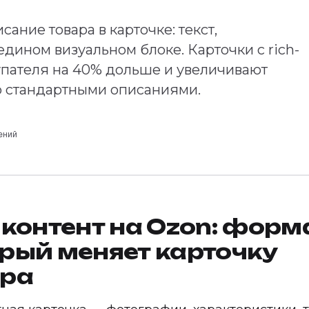
ание товара в карточке: текст,
дином визуальном блоке. Карточки с rich-
пателя на 40% дольше и увеличивают
о стандартными описаниями.
ений
-контент на Ozon: форм
рый меняет карточку
ара