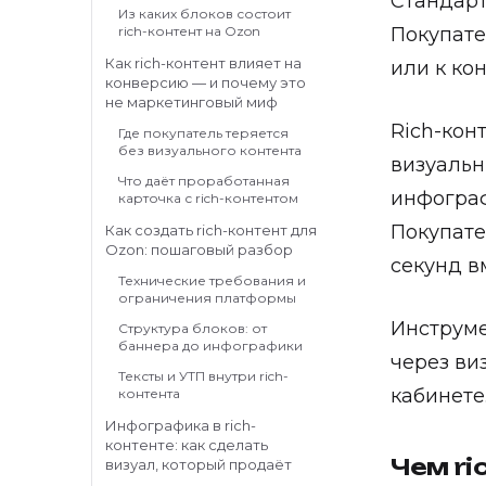
Стандарт
Из каких блоков состоит
rich-контент на Ozon
Покупате
Как rich-контент влияет на
или к кон
конверсию — и почему это
не маркетинговый миф
Rich-кон
Где покупатель теряется
без визуального контента
визуальн
Что даёт проработанная
инфограф
карточка с rich-контентом
Покупате
Как создать rich-контент для
Ozon: пошаговый разбор
секунд вм
Технические требования и
ограничения платформы
Инструме
Структура блоков: от
баннера до инфографики
через ви
Тексты и УТП внутри rich-
кабинете
контента
Инфографика в rich-
контенте: как сделать
Чем ri
визуал, который продаёт