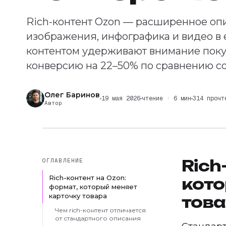
Rich-контент Ozon — расширенное опис
изображения, инфографика и видео в е
контентом удерживают внимание поку
конверсию на 22–50% по сравнению с
Олег Баринов
19 мая 2026
чтение · 6 мин
314 прочт
Автор
Rich
ОГЛАВЛЕНИЕ
Rich-контент на Ozon:
кото
формат, который меняет
карточку товара
тов
Чем rich-контент отличается
от стандартного описания