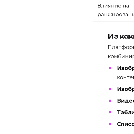
Влияние на
ранжирован
Из как
Платформ
комбинир
Изоб
конте
Изобр
Виде
Табл
Списо