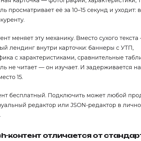
ная карточка — фотографии, характеристики, т
ль просматривает её за 10–15 секунд и уходит: 
куренту.
тент меняет эту механику. Вместо сухого текста
ый лендинг внутри карточки: баннеры с УТП,
ика с характеристиками, сравнительные табл
ль не читает — он изучает. И задерживается н
есто 15.
нт бесплатный. Подключить может любой про
зуальный редактор или JSON-редактор в личн
.
ch-контент отличается от стандар