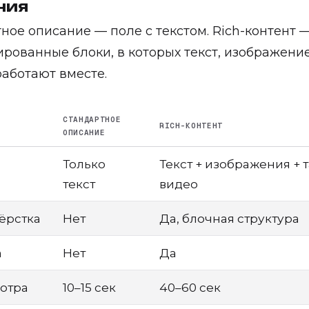
ния
ное описание — поле с текстом. Rich-контент 
ированные блоки, в которых текст, изображени
работают вместе.
СТАНДАРТНОЕ
RICH-КОНТЕНТ
ОПИСАНИЕ
Только
Текст + изображения + 
текст
видео
ёрстка
Нет
Да, блочная структура
а
Нет
Да
отра
10–15 сек
40–60 сек