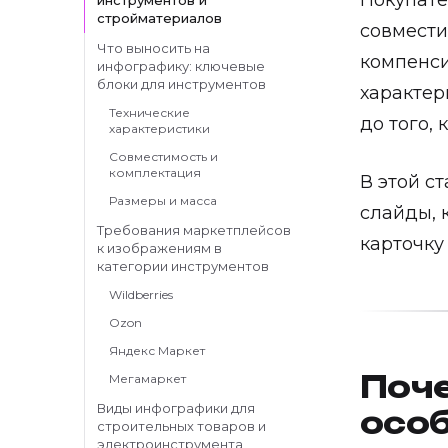
Покупате
инструментов и
стройматериалов
совмести
Что выносить на
компенси
инфографику: ключевые
блоки для инструментов
характер
Технические
до того, 
характеристики
Совместимость и
комплектация
В этой с
Размеры и масса
слайды, 
Требования маркетплейсов
карточку
к изображениям в
категории инструментов
Wildberries
Ozon
Яндекс Маркет
Поч
Мегамаркет
Виды инфографики для
осо
строительных товаров и
электроинструмента