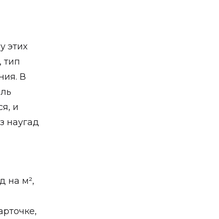
у этих
, тип
ния. В
ель
я, и
з наугад
д на м²,
арточке,