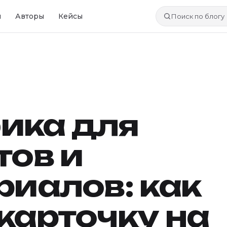
и
Авторы
Кейсы
Поиск по блогу
ика для
тов и
риалов: как
карточку на