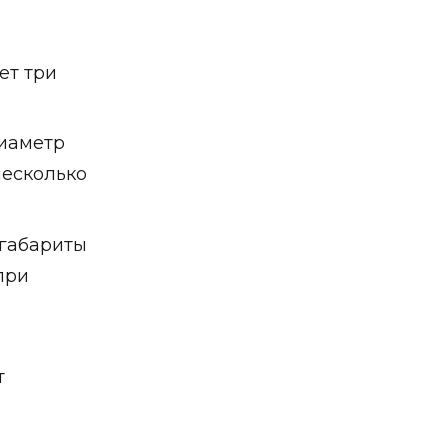
ет три
иаметр
несколько
 габариты
при
т