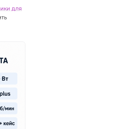
ики для
ить