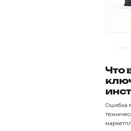
Что 
клю
инс
Ошибка м
техничес
маркетпл