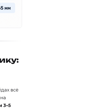
ику:
йдах всё
 на
 3–5