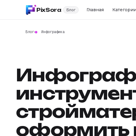
PixSora
Главная
Категори
Блог
Блог
Инфографика
Инфограф
инструмен
строймате
оформить 