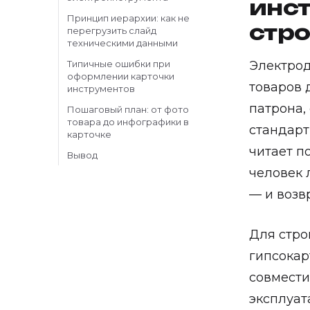
инст
Принцип иерархии: как не
стр
перегрузить слайд
техническими данными
Типичные ошибки при
Электрод
оформлении карточки
товаров 
инструментов
патрона,
Пошаговый план: от фото
товара до инфографики в
стандарт
карточке
читает п
Вывод
человек 
— и возв
Для стро
гипсокар
совмести
эксплуат