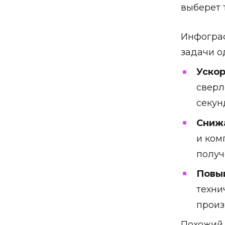
выберет 
Инфограф
задачи о
Ускор
сверл
секун
Снижа
и ком
получ
Повыш
техни
произ
Похожий 