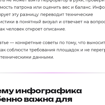
ль не может взять перфоратор в руки, провери
мость патрона или оценить вес и баланс. Инф
рует эту разницу: переводит технические
истики в понятный визуал и отвечает на вопр
как человек откроет описание.
татье — конкретные советы по тому, что выносит
как соблюсти требования площадок и не перег
 техническими данными.
ему инфографика
бенно важна для