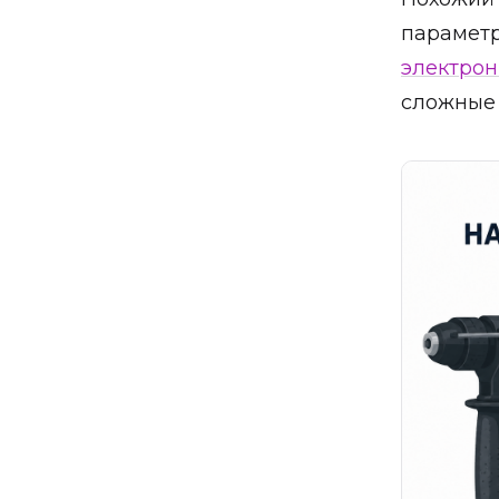
парамет
электрон
сложные 