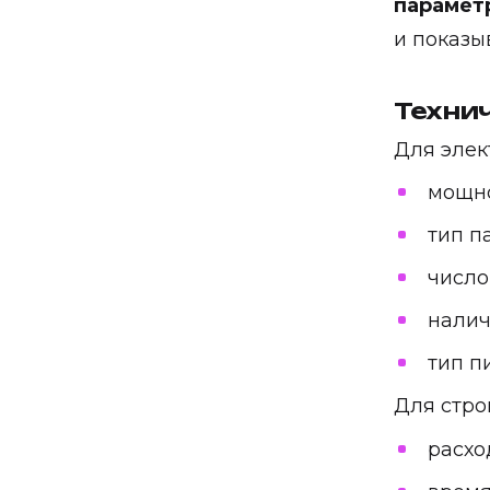
парамет
и показы
Техни
Для элек
мощно
тип п
число
налич
тип п
Для стро
расход