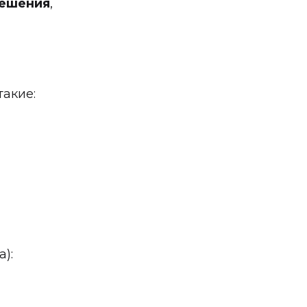
решения
,
акие:
):