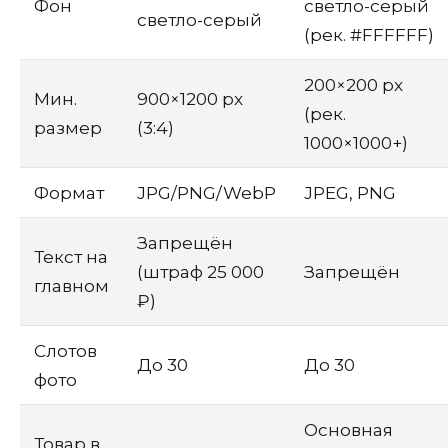
Фон
светло-серый
светло-серый
(рек. #FFFFFF)
200×200 px
Мин.
900×1200 px
(рек.
размер
(3:4)
1000×1000+)
Формат
JPG/PNG/WebP
JPEG, PNG
Запрещён
Текст на
(штраф 25 000
Запрещён
главном
₽)
Слотов
До 30
До 30
фото
Основная
Товар в