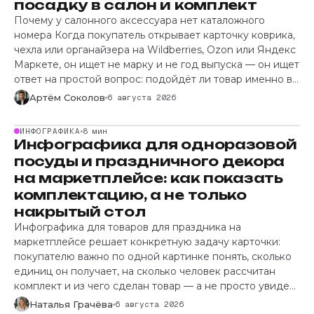
посадку в салон и комплект
Почему у салонного аксессуара нет каталожного
номера Когда покупатель открывает карточку коврика,
чехла или органайзера на Wildberries, Ozon или Яндекс
Маркете, он ищет не марку и не год выпуска — он ищет
ответ на простой вопрос: подойдёт ли товар именно в
его салон. Здесь и рождается путаница: инфографика
Артём Соколов
6 августа 2026
для автоаксессуаров на
ИНФОГРАФИКА
8 мин
Инфографика для одноразовой
посуды и праздничного декора
на маркетплейсе: как показать
комплектацию, а не только
накрытый стол
Инфографика для товаров для праздника на
маркетплейсе решает конкретную задачу карточки:
покупателю важно по одной картинке понять, сколько
единиц он получает, на сколько человек рассчитан
комплект и из чего сделан товар — а не просто увидеть
красиво накрытый стол. Материал разбирает, какие
Наталья Грачёва
6 августа 2026