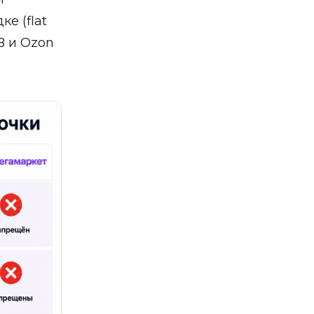
е (flat
B и Ozon