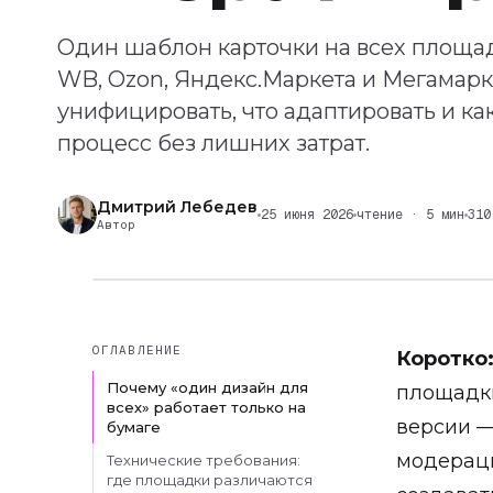
Один шаблон карточки на всех площад
WB, Ozon, Яндекс.Маркета и Мегамарк
унифицировать, что адаптировать и к
процесс без лишних затрат.
Дмитрий Лебедев
25 июня 2026
чтение · 5 мин
310
Автор
ОГЛАВЛЕНИЕ
Коротко
Почему «один дизайн для
площадки
всех» работает только на
версии —
бумаге
модераци
Технические требования:
где площадки различаются