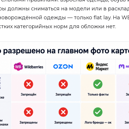
ры должны сниматься на модели или в раскладк
я новорождённой одежды — только flat lay. На W
стких категорийных норм для обложки нет.