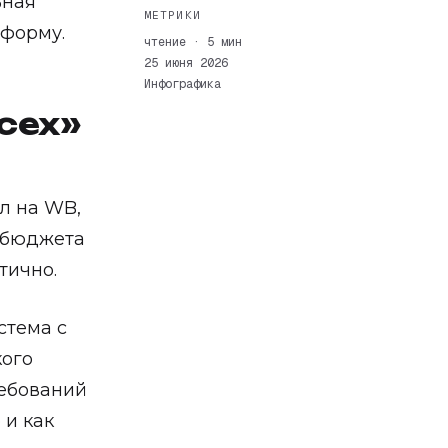
ьная
МЕТРИКИ
тформу.
чтение · 5 мин
25 июня 2026
Инфографика
сех»
л на WB,
, бюджета
тично.
стема с
кого
ребований
 и как