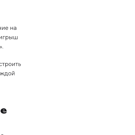
ние на
оигрыш
».
строить
каждой
де