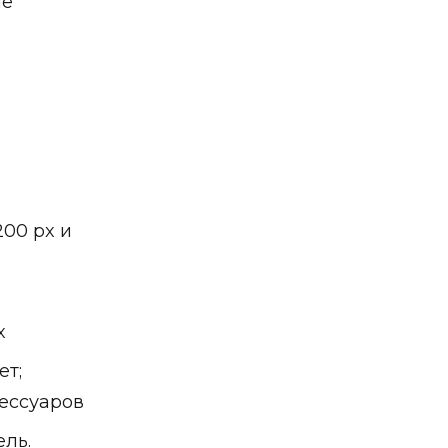
не
200 px и
x
ет;
сессуаров
ель.