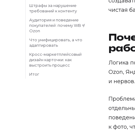
создават
Штрафы за нарушение
чистая б
требований к контенту
Аудитория и поведение
покупателей: почему WB ≠
Ozon
Поче
Что унифицировать, а что
рабо
адаптировать
Кросс-маркетплейсовый
дизайн карточки: как
Логика п
выстроить процесс
Ozon, Ян
Итог
и нервов
Проблема
отдельны
поведени
к фото, ч