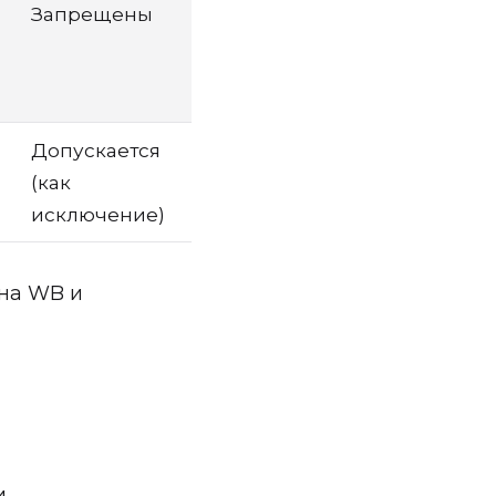
Запрещены
Допускается
(как
исключение)
 на WB и
и