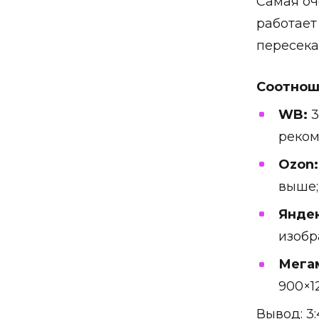
Самая оч
работает
пересека
Соотнош
WB:
3
реком
Ozon:
выше; 
Яндек
изобр
Мега
900×1
Вывод: 3