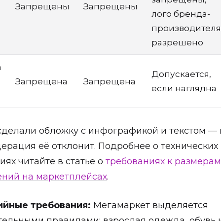
Запрещены
Запрещены
лого бренда-
производителя
разрешено
а
Допускается,
Запрещена
Запрещена
если наглядна
сделали обложку с инфографикой и текстом —
ерация её отклонит. Подробнее о технических
иях читайте в статье о
требованиях к размерам
ний на маркетплейсах
.
ийные требования:
Мегамаркет выделяется
ельными правилами: взрослая одежда, обувь 