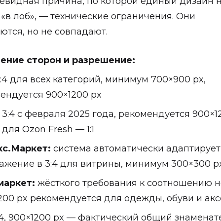
евидная причина, по которой единый дизайн 
 «в лоб», — технические ограничения. Они
ются, но не совпадают.
ение сторон и разрешение:
:4 для всех категорий, минимум 700×900 px,
ендуется 900×1200 px
3:4 с февраля 2025 года, рекомендуется 900×1
для Ozon Fresh — 1:1
с.Маркет:
система автоматически адаптирует
ажение в 3:4 для витрины, минимум 300×300 p
маркет:
жёсткого требования к соотношению н
200 px рекомендуется для одежды, обуви и ак
:4, 900×1200 px — фактический общий знаменат