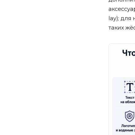
аксессуа
lay); дл
таких жё