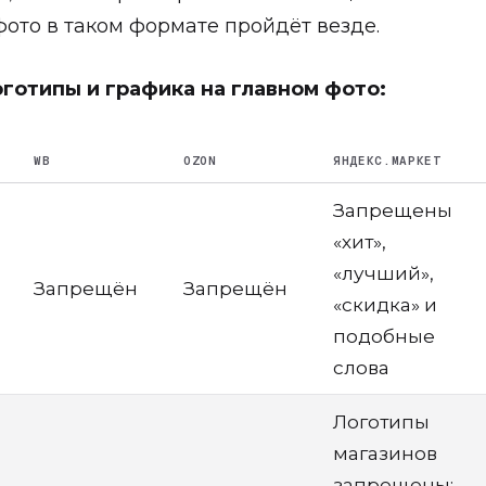
фото в таком формате пройдёт везде.
оготипы и графика на главном фото:
WB
OZON
ЯНДЕКС.МАРКЕТ
Запрещены
«хит»,
«лучший»,
Запрещён
Запрещён
«скидка» и
подобные
слова
Логотипы
магазинов
запрещены;