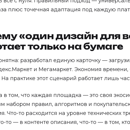
ь всё с нуля. Правильный подход — универсал
аза плюс точечная адаптация под каждую пла
му «один дизайн для в
тает только на бумаге
онятна: разработал единую карточку — загрузи
декс.Маркет и Мегамаркет. Экономия времени
. На практике этот сценарий работает лишь час
 в том, что каждая площадка — это своя экоси
м набором правил, алгоритмов и покупательс
я. Что-то расходится на уровне технических т
то-то — в контенте описания, что-то — в том, кто