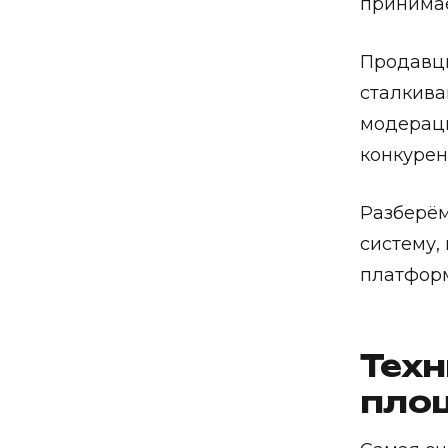
принимае
Продавцы
сталкива
модерац
конкурен
Разберём
систему,
платфор
Техн
пло